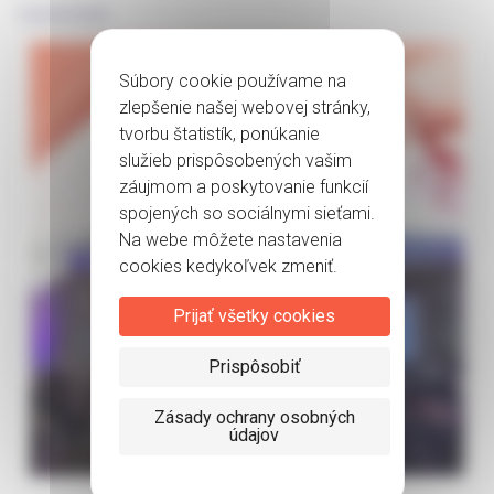
16/04/2026
Prijať všetky cookies
Prispôsobiť
Zásady ochrany osobných
údajov