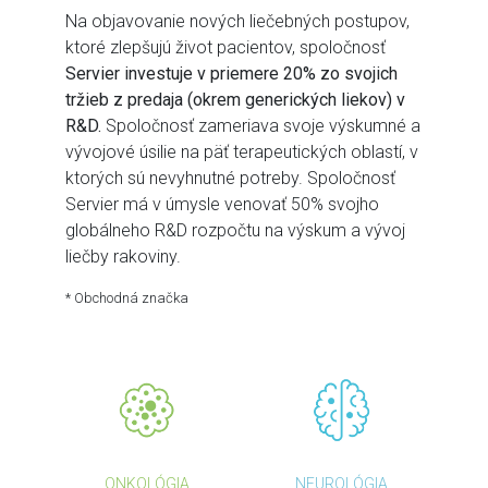
Na objavovanie nových liečebných postupov,
ktoré zlepšujú život pacientov, spoločnosť
Servier investuje v priemere 20% zo svojich
tržieb z predaja (okrem generických liekov) v
R&D.
Spoločnosť zameriava svoje výskumné a
vývojové úsilie na päť terapeutických oblastí, v
ktorých sú nevyhnutné potreby. Spoločnosť
Servier má v úmysle venovať 50% svojho
globálneho R&D rozpočtu na výskum a vývoj
liečby rakoviny.
* Obchodná značka
ONKOLÓGIA
NEUROLÓGIA