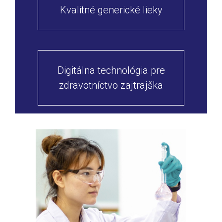
Kvalitné generické lieky
Digitálna technológia pre
zdravotníctvo zajtrajška