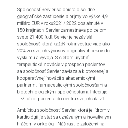
Spoločnosť Servier sa opiera o solídne
geografické zastúpenie a príjmy vo výške 4,9
miliárd EUR v roku2021/ 2022 dosiahnuté v
150 krajinách, Servier zamestnáva po celom
svete 21 400 ľudí. Servier je nezávislá
spoločnosť, ktorá každý rok investuje viac ako
20% zo svojich výnosov originálnych liekov do
výskumu a vývoja. S cieľom urýchliť
terapeutické inovácie v prospech pacientov
sa spoločnosť Servier zaviazala k otvorenej a
kooperatívnej inovácii s akademickými
partnermi, farmaceutickými spoločnosťami a
biotechnologickými spoločnosťami. Integruje
tiež názor pacienta do centra svojich aktivít.
Ambíciou spoločnosti Servier, ktorá je lídrom v
kardiológii, je stať sa uznávaným a inovatívnym
hráčom v onkológii. Náš rast je založený na