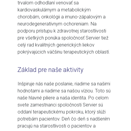
trvalom odhodlaní venovať sa
kardiovaskulárnym a metabolickým
chorobám, onkológii a imuno-zápalovým a
neurodegeneratívnym ochoreniam. Na
podporu prístupu k zdravotnej starostlivosti
pre všetkých ponúka spoločnosť Servier tiež
celý rad kvalitných generických liekov
pokrývajúcich väčšinu terapeutických oblastí.
Základ pre naše aktivity
Inšpiruje nás naše poslanie, riadime sa našimi
hodnotami a riadime sa našou víziou. Toto sú
naše hlavné piliere a naša identita. Po celom
svete zamestnanci spoločnosti Servier sú
oddaní terapeutickému pokroku, ktorý slúži
potrebám pacientov. Deň čo deň s nadšením
pracujú na starostlivosti o pacientov a