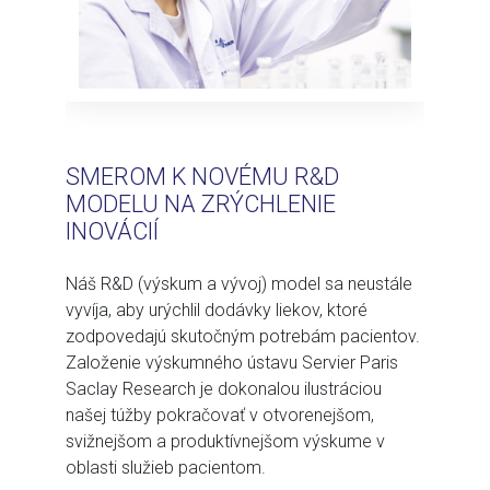
SMEROM K NOVÉMU R&D
MODELU NA ZRÝCHLENIE
INOVÁCIÍ
Náš R&D (výskum a vývoj) model sa neustále
vyvíja, aby urýchlil dodávky liekov, ktoré
zodpovedajú skutočným potrebám pacientov.
Založenie výskumného ústavu Servier Paris
Saclay Research je dokonalou ilustráciou
našej túžby pokračovať v otvorenejšom,
svižnejšom a produktívnejšom výskume v
oblasti služieb pacientom.